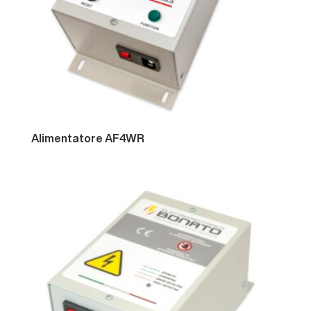
Corrente Continua
Barre antistatiche DC
Pistola DC
Testine DC
Passivi
Alimentatore
AF4WR
Corde
Spazzole
Sistemi di pulizia
Cappe e Macchine pulitrici
Pistole
Pistole AC
Pistole DC