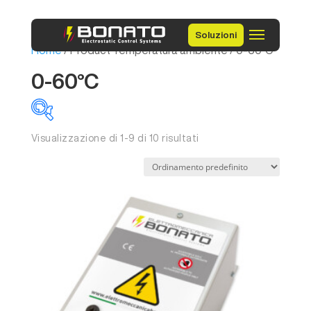
Soluzioni
Home
/ Product Temperatura ambiente / 0-60°C
0-60°C
Visualizzazione di 1-9 di 10 risultati
Categorie prodotto
Senza categoria
Altri articoli
Carica
Barre
Fissabordi
Generatori