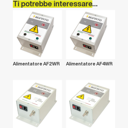
Ti
potrebbe
interessare…
Alimentatore
AF2WR
Alimentatore
AF4WR