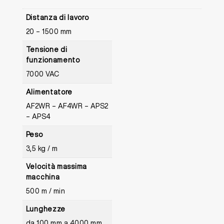
Distanza di lavoro
20 – 1500 mm
Tensione di
funzionamento
7000 VAC
Alimentatore
AF2WR – AF4WR – APS2
– APS4
Peso
3,5 kg / m
Velocità massima
macchina
500 m / min
Lunghezze
da 100 mm a 4000 mm